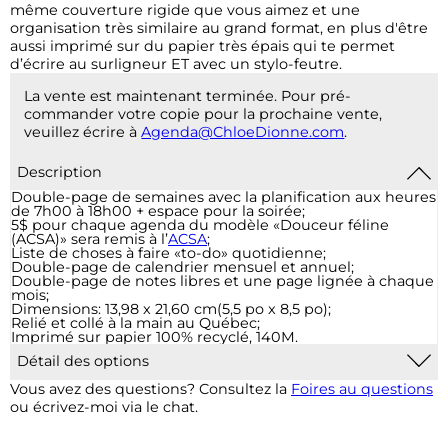
même couverture rigide que vous aimez et une
organisation très similaire au grand format, en plus d'être
aussi imprimé sur du papier très épais qui te permet
d’écrire au surligneur ET avec un stylo-feutre.
La vente est maintenant terminée. Pour pré-
commander votre copie pour la prochaine vente,
veuillez écrire à
Agenda@ChloeDionne.com
.
Description
Double-page de semaines avec la planification aux heures
de 7h00 à 18h00 + espace pour la soirée;
5$ pour chaque agenda du modèle «Douceur féline
(ACSA)» sera remis à l’
ACSA
;
Liste de choses à faire «to-do» quotidienne;
Double-page de calendrier mensuel et annuel;
Double-page de notes libres et une page lignée à chaque
mois;
Dimensions: 13,98 x 21,60 cm(5,5 po x 8,5 po);
Relié et collé à la main au Québec;
Imprimé sur papier 100% recyclé, 140M.
Détail des options
1 pochette plastique :
Pour 2$, ajout d'une pochette de
Vous avez des questions? Consultez la
Foires au questions
vinyle transparent à la fin de votre agenda qui vous
ou écrivez-moi via le chat.
permet d’insérer des documents supplémentaires.
2 pochettes plastiques :
Pour 4$, ajout de 2 pochettes de
vinyle transparent à la fin de votre agenda qui vous