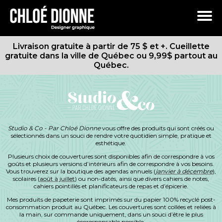
Boutique
Portfolio
Services
Accueil
Panier
FAQ
Livraison gratuite à partir de 75 $ et +.
Cueillette
gratuite dans la ville de Québec ou 9,99$ partout au
Québec.
Studio & Co - Par Chloé Dionne
vous offre des produits qui sont créés ou
sélectionnés dans un souci de rendre votre quotidien simple, pratique et
esthétique.
Plusieurs choix de couvertures sont disponibles afin de correspondre à vos
goûts et plusieurs versions d’intérieurs afin de correspondre à vos besoins.
Vous trouverez sur la boutique des agendas annuels (
janvier à décembre
),
scolaires (
août à juillet
) ou non-datés, ainsi que divers cahiers de notes,
cahiers pointillés et planificateurs de repas et d’épicerie.
Mes produits de papeterie sont imprimés sur du papier 100% recyclé post-
consommation produit au Québec. Les couvertures sont collées et reliées à
la main, sur commande uniquement, dans un souci d’être le plus
écoresponsable possible.