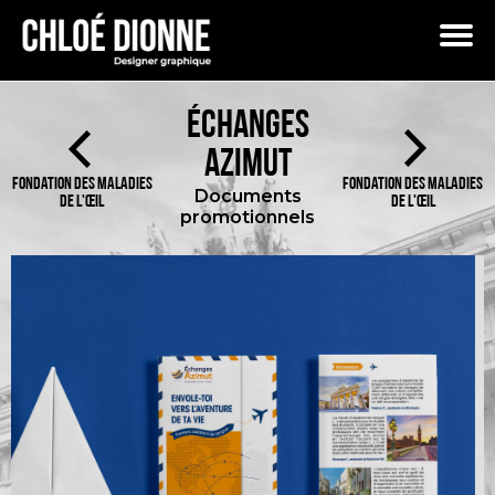
Boutique
Portfolio
Services
Accueil
Panier
FAQ
Échanges
Azimut
Fondation des maladies
Fondation des maladies
Documents
de l'œil
de l'œil
promotionnels